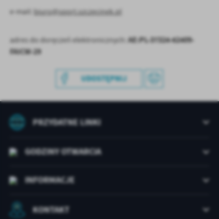
treści w postaci wiadomości, ofert, komunikatów mediów
e-mail:
biuro@sport.szczecinek.pl
społecznościowych.
AE:PL-37324-62409-
adres do doręczeń elektronicznych:
FAICW-29
UDOSTĘPNIJ
PRZYDATNE LINKI
GODZINY OTWARCIA
INFORMACJE
KONTAKT