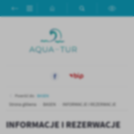
Przejdź do menu.
Przejdź do wyszukiwarki.
Przejdź do treści.
Przejdź do ustawień wielkości czcionki.
Włącz wersję kontrastową strony.
Ustawienia
Szanujemy Twoją prywatność. Możesz zmienić ustawienia cookies
lub zaakceptować je wszystkie. W dowolnym momencie możesz
dokonać zmiany swoich ustawień.
Niezbędne
Niezbędne pliki cookies służą do prawidłowego funkcjonowania
strony internetowej i umożliwiają Ci komfortowe korzystanie z
oferowanych przez nas usług.
Pliki cookies odpowiadają na podejmowane przez Ciebie działania w
Więcej
celu m.in. dostosowania Twoich ustawień preferencji prywatności,
Powróć do:
BASEN
logowania czy wypełniania formularzy. Dzięki plikom cookies
Strona główna
BASEN
INFORMACJE I REZERWACJE
strona, z której korzystasz, może działać bez zakłóceń.
Funkcjonalne i personalizacyjne
Tego typu pliki cookies umożliwiają stronie internetowej
Zapoznaj się z
POLITYKĄ PRYWATNOŚCI I PLIKÓW COOKIES
.
INFORMACJE I REZERWACJE
zapamiętanie wprowadzonych przez Ciebie ustawień oraz
personalizację określonych funkcjonalności czy prezentowanych