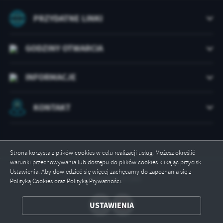
PRZYDATNE LINKI
GODZINY OTWARCIA
INFORMACJE
KONTAKT
Strona korzysta z plików cookies w celu realizacji usług. Możesz określić
warunki przechowywania lub dostępu do plików cookies klikając przycisk
Ustawienia. Aby dowiedzieć się więcej zachęcamy do zapoznania się z
Odwiedzin: 97265
Polityką Cookies oraz Polityką Prywatności.
ZAPISZ WYBRANE
USTAWIENIA
ODRZUĆ WSZYSTKIE